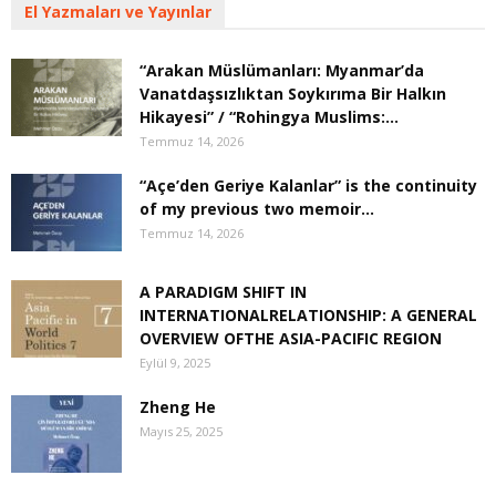
El Yazmaları ve Yayınlar
“Arakan Müslümanları: Myanmar’da
Vanatdaşsızlıktan Soykırıma Bir Halkın
Hikayesi” / “Rohingya Muslims:...
Temmuz 14, 2026
“Açe’den Geriye Kalanlar” is the continuity
of my previous two memoir...
Temmuz 14, 2026
A PARADIGM SHIFT IN
INTERNATIONALRELATIONSHIP: A GENERAL
OVERVIEW OFTHE ASIA-PACIFIC REGION
Eylül 9, 2025
Zheng He
Mayıs 25, 2025