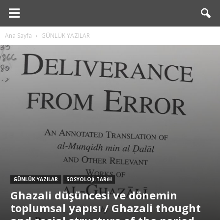
esian
Ana Sayfa
GÜNLÜK YAZILAR
GÜNLÜK YAZILAR
SOSYOLOJİ-TARİH
Ghazali düşüncesi ve dönemin
toplumsal yapısı / Ghazali thought