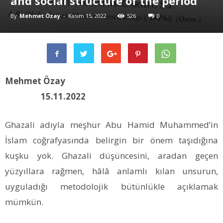
and social structure of the period
By
Mehmet Özay
-
Kasım 15, 2022
526
0
Mehmet Özay
15.11.2022
Ghazali adıyla meşhur Abu Hamid Muhammed’in
İslam coğrafyasında belirgin bir önem taşıdığına
kuşku yok. Ghazali düşüncesini, aradan geçen
yüzyıllara rağmen, hâlâ anlamlı kılan unsurun,
uyguladığı metodolojik bütünlükle açıklamak
mümkün.