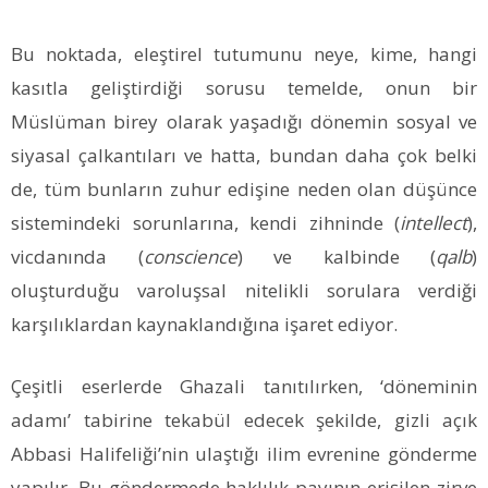
Bu noktada, eleştirel tutumunu neye, kime, hangi
kasıtla geliştirdiği sorusu temelde, onun bir
Müslüman birey olarak yaşadığı dönemin sosyal ve
siyasal çalkantıları ve hatta, bundan daha çok belki
de, tüm bunların zuhur edişine neden olan düşünce
sistemindeki sorunlarına, kendi zihninde (
intellect
),
vicdanında (
conscience
)
ve kalbinde (
qalb
)
oluşturduğu varoluşsal nitelikli sorulara verdiği
karşılıklardan kaynaklandığına işaret ediyor.
Çeşitli eserlerde Ghazali tanıtılırken, ‘döneminin
adamı’ tabirine tekabül edecek şekilde, gizli açık
Abbasi Halifeliği’nin ulaştığı ilim evrenine gönderme
yapılır. Bu göndermede haklılık payının erişilen zirve