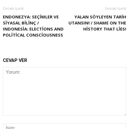
Önceki İçerik
Sonraki İçerik
ENDONEZYA: SEÇIMLER VE
YALAN SÖYLEYEN TARIH
SIYASAL BILINÇ /
UTANSIN! / SHAME ON THE
INDONESIA: ELECTIONS AND
HISTORY THAT LIES!
POLITICAL CONSCIOUSNESS
CEVAP VER