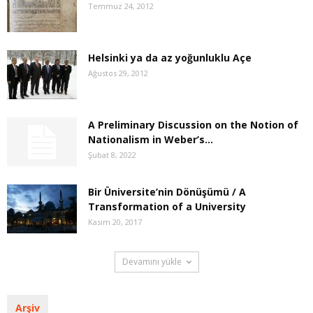
Temmuz 24, 2012
Helsinki ya da az yoğunluklu Açe
Ağustos 29, 2012
A Preliminary Discussion on the Notion of
Nationalism in Weber’s...
Şubat 8, 2022
Bir Üniversite’nin Dönüşümü / A
Transformation of a University
Kasım 20, 2017
Devamını yükle
Arşiv