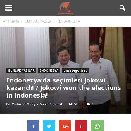
esian
Ana Sayfa
GÜNLÜK YAZILAR
ENDONEZYA
GÜNLÜK YAZILAR
ENDONEZYA
Uncategorized
Endonezya’da seçimleri Jokowi
kazandı! / Jokowi won the elections
in Indonesia!
By
Mehmet Ozay
-
Şubat 15, 2024
562
0