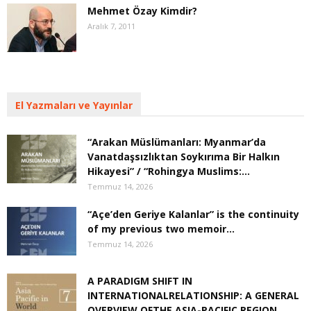
Mehmet Özay Kimdir?
Aralık 7, 2011
El Yazmaları ve Yayınlar
“Arakan Müslümanları: Myanmar’da
Vanatdaşsızlıktan Soykırıma Bir Halkın
Hikayesi” / “Rohingya Muslims:...
Temmuz 14, 2026
“Açe’den Geriye Kalanlar” is the continuity
of my previous two memoir...
Temmuz 14, 2026
A PARADIGM SHIFT IN
INTERNATIONALRELATIONSHIP: A GENERAL
OVERVIEW OFTHE ASIA-PACIFIC REGION