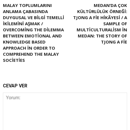
MALAY TOPLUMLARINI
MEDAN’DA ÇOK
ANLAMA ÇABASINDA
KÜLTÜRLÜLÜK ÖRNEĞI:
DUYGUSAL VE BILGI TEMELLI
TJONG A FIE HIKÂYESI / A
IKILEMINI AŞMAK /
SAMPLE OF
OVERCOMING THE DILEMMA
MULTICULTURALISM IN
BETWEEN EMOTIONAL AND
MEDAN: THE STORY OF
KNOWLEDGE BASED
TJONG A FIE
APPROACH IN ORDER TO
COMPREHEND THE MALAY
SOCIETIES
CEVAP VER