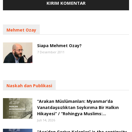
Mehmet Ozay
Siapa Mehmet Ozay?
7 Desember 2011
Naskah dan Publikasi
“Arakan Müslümanları: Myanmar’da
Vanatdaşsızlıktan Soykırıma Bir Halkın
Hikayesi” / “Rohingya Muslims:...
Juli 14, 2026
“Açe’den Geriye Kalanlar” is the continuity